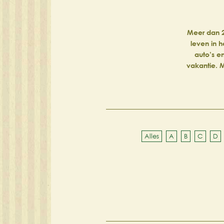
Meer dan 2
leven in h
auto’s e
vakantie. M
Alles
A
B
C
D