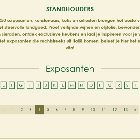
STANDHOUDERS
50 exposanten, kunstenaars, koks en artiesten brengen het beste van
et sfeervolle landgoed. Proef verfijnde wijnen en olijfolie, bewonder
n sieraden, ontdek exclusieve keukens en laat je inspireren voor je
et exposanten die rechtstreeks uit Italië komen, beleef je hier het
vita!
Exposanten
E
F
G
H
I
J
K
L
M
N
O
P
Q
R
S
T
«
1
2
3
4
5
6
7
8
9
10
11
12
13
»