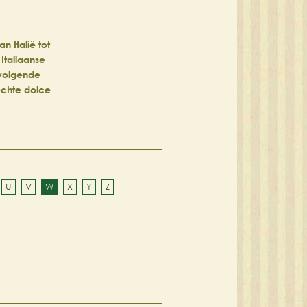
 Italië tot
 Italiaanse
 volgende
 échte dolce
U
V
W
X
Y
Z