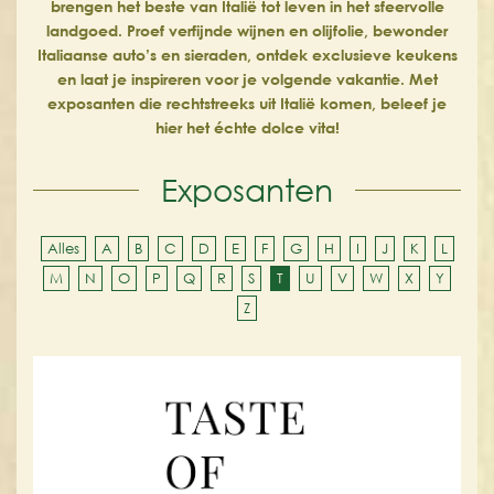
brengen het beste van Italië tot leven in het sfeervolle
landgoed. Proef verfijnde wijnen en olijfolie, bewonder
Italiaanse auto’s en sieraden, ontdek exclusieve keukens
en laat je inspireren voor je volgende vakantie. Met
exposanten die rechtstreeks uit Italië komen, beleef je
hier het échte dolce vita!
Exposanten
Alles
A
B
C
D
E
F
G
H
I
J
K
L
M
N
O
P
Q
R
S
T
U
V
W
X
Y
Z