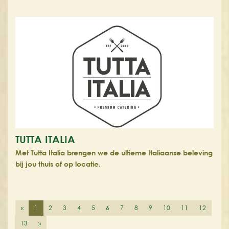
TUTTA ITALIA
Met Tutta Italia brengen we de ultieme Italiaanse beleving
bij jou thuis of op locatie.
«
1
2
3
4
5
6
7
8
9
10
11
12
13
»