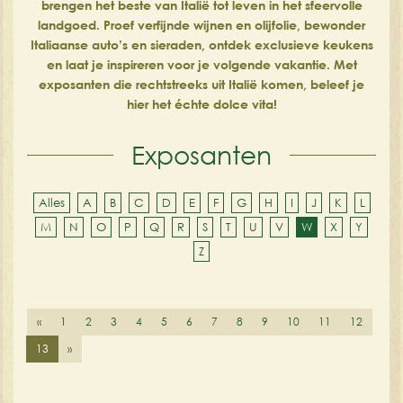
brengen het beste van Italië tot leven in het sfeervolle
landgoed. Proef verfijnde wijnen en olijfolie, bewonder
Italiaanse auto’s en sieraden, ontdek exclusieve keukens
en laat je inspireren voor je volgende vakantie. Met
exposanten die rechtstreeks uit Italië komen, beleef je
hier het échte dolce vita!
Exposanten
Alles
A
B
C
D
E
F
G
H
I
J
K
L
M
N
O
P
Q
R
S
T
U
V
W
X
Y
Z
«
1
2
3
4
5
6
7
8
9
10
11
12
13
»