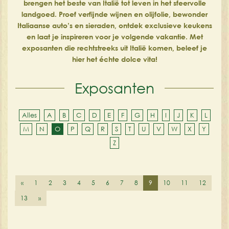
brengen het beste van Italië tot leven in het sfeervolle
landgoed. Proef verfijnde wijnen en olijfolie, bewonder
Italiaanse auto’s en sieraden, ontdek exclusieve keukens
en laat je inspireren voor je volgende vakantie. Met
exposanten die rechtstreeks uit Italië komen, beleef je
hier het échte dolce vita!
Exposanten
Alles
A
B
C
D
E
F
G
H
I
J
K
L
M
N
O
P
Q
R
S
T
U
V
W
X
Y
Z
«
1
2
3
4
5
6
7
8
9
10
11
12
13
»