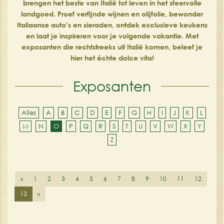
brengen het beste van Italië tot leven in het sfeervolle
landgoed. Proef verfijnde wijnen en olijfolie, bewonder
Italiaanse auto’s en sieraden, ontdek exclusieve keukens
en laat je inspireren voor je volgende vakantie. Met
exposanten die rechtstreeks uit Italië komen, beleef je
hier het échte dolce vita!
Exposanten
Alles
A
B
C
D
E
F
G
H
I
J
K
L
M
N
O
P
Q
R
S
T
U
V
W
X
Y
Z
«
1
2
3
4
5
6
7
8
9
10
11
12
13
»