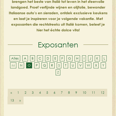
brengen het beste van Italië tot leven in het sfeervolle
landgoed. Proef verfijnde wijnen en olijfolie, bewonder
Italiaanse auto’s en sieraden, ontdek exclusieve keukens
en laat je inspireren voor je volgende vakantie. Met
exposanten die rechtstreeks uit Italië komen, beleef je
hier het échte dolce vita!
Exposanten
Alles
A
B
C
D
E
F
G
H
I
J
K
L
M
N
O
P
Q
R
S
T
U
V
W
X
Y
Z
«
1
2
3
4
5
6
7
8
9
10
11
12
13
»