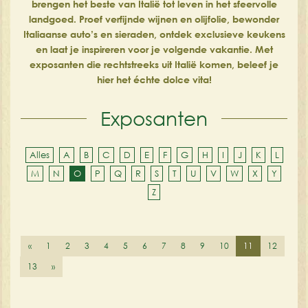
brengen het beste van Italië tot leven in het sfeervolle
landgoed. Proef verfijnde wijnen en olijfolie, bewonder
Italiaanse auto’s en sieraden, ontdek exclusieve keukens
en laat je inspireren voor je volgende vakantie. Met
exposanten die rechtstreeks uit Italië komen, beleef je
hier het échte dolce vita!
Exposanten
Alles
A
B
C
D
E
F
G
H
I
J
K
L
M
N
O
P
Q
R
S
T
U
V
W
X
Y
Z
«
1
2
3
4
5
6
7
8
9
10
11
12
13
»