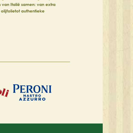
van Italië samen: van extra
olijfolietot authentieke
producten uit Piemonte, Massa-Ca…