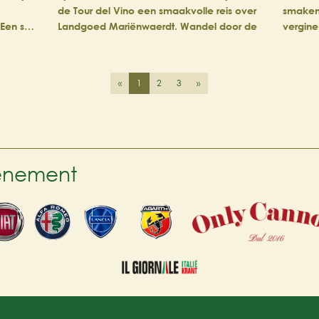
de Tour del Vino een smaakvolle reis over
smaken 
. Een s…
Landgoed Mariënwaerdt. Wandel door de
vergine 
sfeervolle gaarden en ontdek vier authe…
streek
«
1
2
3
»
venement