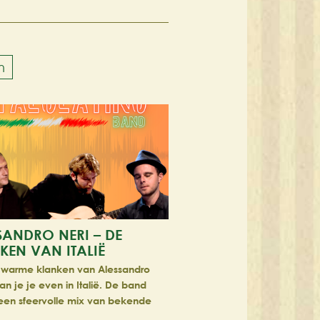
n
SANDRO NERI – DE
KEN VAN ITALIË
 warme klanken van Alessandro
an je je even in Italië. De band
een sfeervolle mix van bekende
nse klassiekers, populaire meezing…