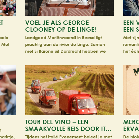
T
VOEL JE ALS GEORGE
EEN 
CLOONEY OP DE LINGE!
EEN 
Paolo
Landgoed Mariënwaerdt in Beesd ligt
Met zij
. Met
prachtig aan de rivier de Linge. Samen
romanti
met Si Barone uit Dordrecht hebben we
het éch
 neemt…
een unieke vaarroute van 30 minuten sa…
getogen
TOUR DEL VINO – EEN
MERC
SMAAKVOLLE REIS DOOR IT…
ERVA
n
arktje,
Tijdens het Italië Evenement beleef je met
De biol