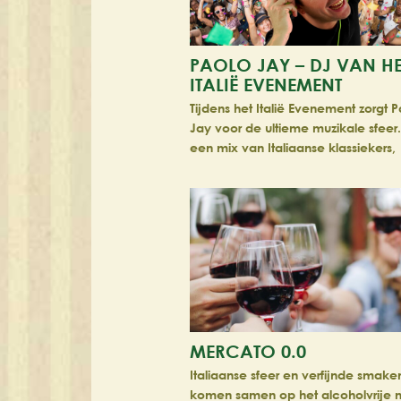
PAOLO JAY – DJ VAN HE
ITALIË EVENEMENT
Tijdens het Italië Evenement zorgt 
Jay voor de ultieme muzikale sfeer
een mix van Italiaanse klassiekers,
moderne beats en zomerse tunes
MERCATO 0.0
Italiaanse sfeer en verfijnde smake
komen samen op het alcoholvrije m