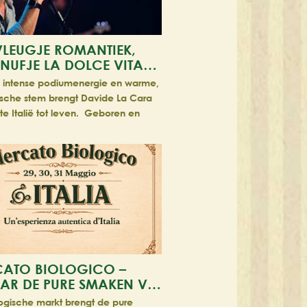
VLEUGJE ROMANTIEK,
SNUFJE LA DOLCE VITA…
n intense podiumenergie en warme,
sche stem brengt Davide La Cara
te Italië tot leven. Geboren en
 in Italië, maar sinds 1996 woon…
ATO BIOLOGICO –
AR DE PURE SMAKEN V…
ogische markt brengt de pure