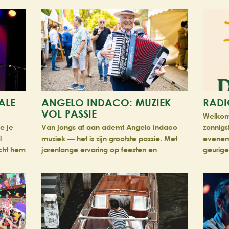
ALE
ANGELO INDACO: MUZIEK
RADI
VOL PASSIE
Welkom 
ie je
Van jongs af aan ademt Angelo Indaco
zonnigst
l
muziek — het is zijn grootste passie. Met
eveneme
acht hem
jarenlange ervaring op feesten en
geurige
n en I…
evenementen weet hij als geen ander h…