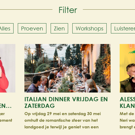
Filter
Alles
Proeven
Zien
Workshops
Luistere
ITALIAN DINNER VRIJDAG EN
ALES
NEN…
ZATERDAG
KLAN
ger
Op vrijdag 29 mei en zaterdag 30 mei
Met de
enement
omhult de romantische sfeer van het
Neri wa
landgoed je terwijl je geniet van een
brengt 
rij on…
verfijnd gastronomisch diner.
Italiaa