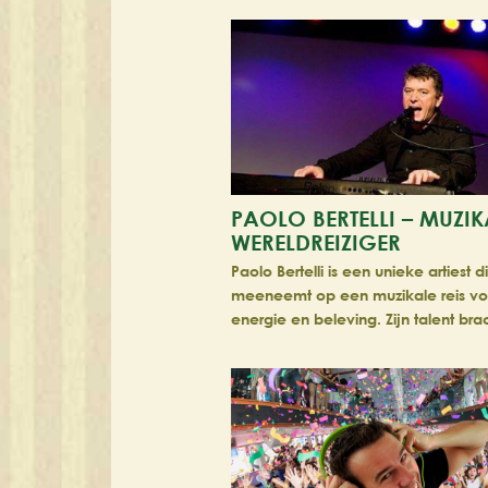
PAOLO BERTELLI – MUZIK
WERELDREIZIGER
Paolo Bertelli is een unieke artiest d
meeneemt op een muzikale reis vo
energie en beleving. Zijn talent br
al over de hele wereld, van Zwede