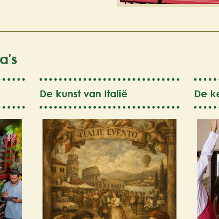
a's
De kunst van Italië
De k