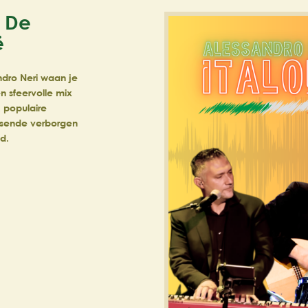
– De
ë
dro Neri waan je
en sfeervolle mix
, populaire
ssende verborgen
d.