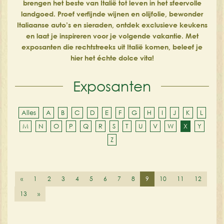
brengen het beste van Italië tot leven in het sfeervolle
landgoed. Proef verfijnde wijnen en olijfolie, bewonder
Italiaanse auto’s en sieraden, ontdek exclusieve keukens
en laat je inspireren voor je volgende vakantie. Met
exposanten die rechtstreeks uit Italië komen, beleef je
hier het échte dolce vita!
Exposanten
Alles
A
B
C
D
E
F
G
H
I
J
K
L
M
N
O
P
Q
R
S
T
U
V
W
X
Y
Z
«
1
2
3
4
5
6
7
8
9
10
11
12
13
»