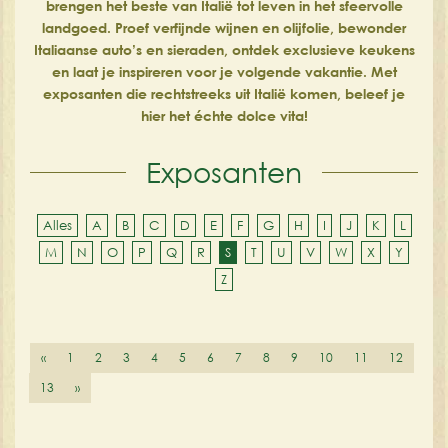
brengen het beste van Italië tot leven in het sfeervolle
landgoed. Proef verfijnde wijnen en olijfolie, bewonder
Italiaanse auto’s en sieraden, ontdek exclusieve keukens
en laat je inspireren voor je volgende vakantie. Met
exposanten die rechtstreeks uit Italië komen, beleef je
hier het échte dolce vita!
Exposanten
Alles
A
B
C
D
E
F
G
H
I
J
K
L
M
N
O
P
Q
R
S
T
U
V
W
X
Y
Z
«
1
2
3
4
5
6
7
8
9
10
11
12
13
»