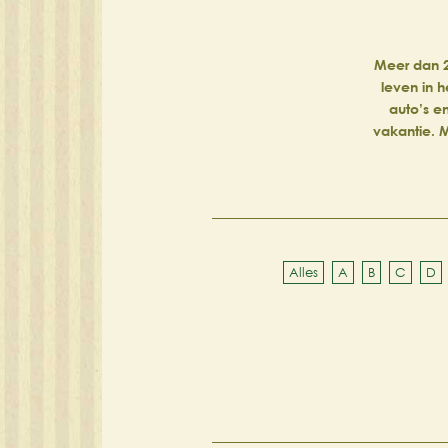
Meer dan 2
leven in h
auto’s e
vakantie. M
Alles
A
B
C
D