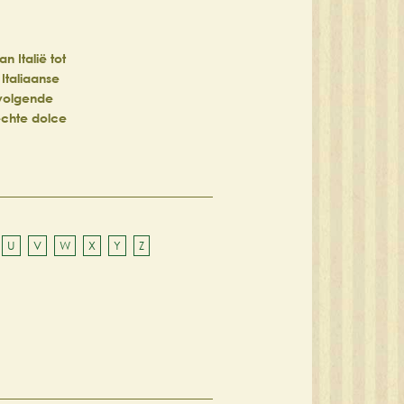
 Italië tot
 Italiaanse
 volgende
 échte dolce
U
V
W
X
Y
Z