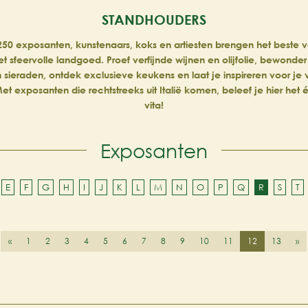
STANDHOUDERS
50 exposanten, kunstenaars, koks en artiesten brengen het beste van
et sfeervolle landgoed. Proef verfijnde wijnen en olijfolie, bewonder
n sieraden, ontdek exclusieve keukens en laat je inspireren voor je
et exposanten die rechtstreeks uit Italië komen, beleef je hier het
vita!
Exposanten
E
F
G
H
I
J
K
L
M
N
O
P
Q
R
S
T
«
1
2
3
4
5
6
7
8
9
10
11
12
13
»