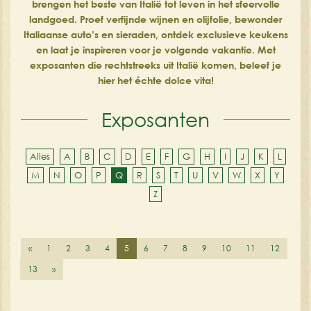
brengen het beste van Italië tot leven in het sfeervolle
landgoed. Proef verfijnde wijnen en olijfolie, bewonder
Italiaanse auto’s en sieraden, ontdek exclusieve keukens
en laat je inspireren voor je volgende vakantie. Met
exposanten die rechtstreeks uit Italië komen, beleef je
hier het échte dolce vita!
Exposanten
Alles
A
B
C
D
E
F
G
H
I
J
K
L
M
N
O
P
Q
R
S
T
U
V
W
X
Y
Z
«
1
2
3
4
5
6
7
8
9
10
11
12
13
»