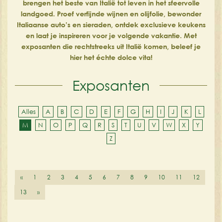
brengen het beste van Italië tot leven in het sfeervolle
landgoed. Proef verfijnde wijnen en olijfolie, bewonder
Italiaanse auto’s en sieraden, ontdek exclusieve keukens
en laat je inspireren voor je volgende vakantie. Met
exposanten die rechtstreeks uit Italië komen, beleef je
hier het échte dolce vita!
Exposanten
Alles
A
B
C
D
E
F
G
H
I
J
K
L
M
N
O
P
Q
R
S
T
U
V
W
X
Y
Z
«
1
2
3
4
5
6
7
8
9
10
11
12
13
»