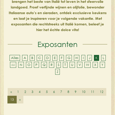
brengen het beste van Italië tot leven in het sfeervolle
landgoed. Proef verfijnde wijnen en olijfolie, bewonder
Italiaanse auto’s en sieraden, ontdek exclusieve keukens
en laat je inspireren voor je volgende vakantie. Met
exposanten die rechtstreeks uit Italië komen, beleef je
hier het échte dolce vita!
Exposanten
Alles
A
B
C
D
E
F
G
H
I
J
K
L
M
N
O
P
Q
R
S
T
U
V
W
X
Y
Z
«
1
2
3
4
5
6
7
8
9
10
11
12
13
»