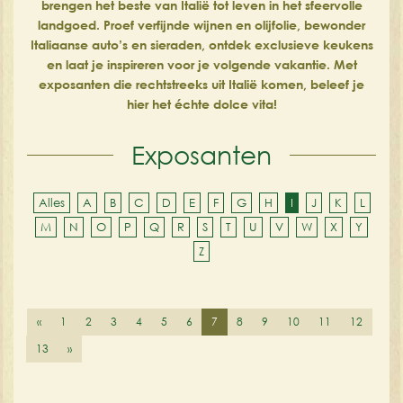
brengen het beste van Italië tot leven in het sfeervolle
landgoed. Proef verfijnde wijnen en olijfolie, bewonder
Italiaanse auto’s en sieraden, ontdek exclusieve keukens
en laat je inspireren voor je volgende vakantie. Met
exposanten die rechtstreeks uit Italië komen, beleef je
hier het échte dolce vita!
Exposanten
Alles
A
B
C
D
E
F
G
H
I
J
K
L
M
N
O
P
Q
R
S
T
U
V
W
X
Y
Z
«
1
2
3
4
5
6
7
8
9
10
11
12
13
»