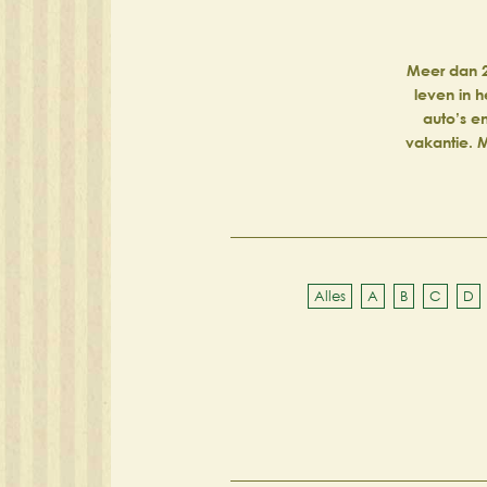
Meer dan 2
leven in h
auto’s e
vakantie. M
Alles
A
B
C
D