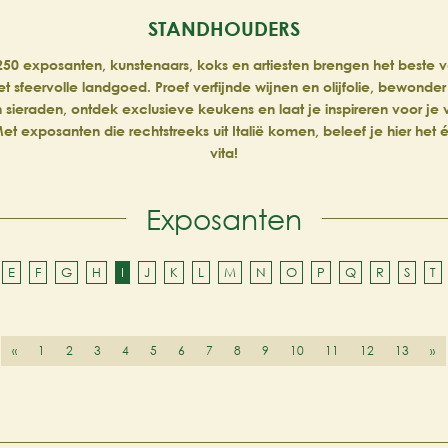
STANDHOUDERS
50 exposanten, kunstenaars, koks en artiesten brengen het beste van
et sfeervolle landgoed. Proef verfijnde wijnen en olijfolie, bewonder
n sieraden, ontdek exclusieve keukens en laat je inspireren voor je
et exposanten die rechtstreeks uit Italië komen, beleef je hier het
vita!
Exposanten
E
F
G
H
I
J
K
L
M
N
O
P
Q
R
S
T
«
1
2
3
4
5
6
7
8
9
10
11
12
13
»