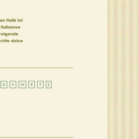
 Italië tot
 Italiaanse
 volgende
 échte dolce
U
V
W
X
Y
Z