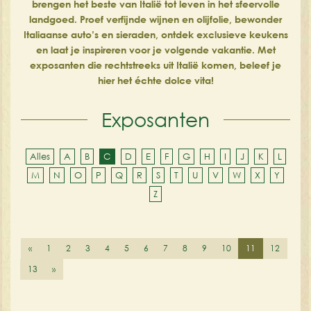
brengen het beste van Italië tot leven in het sfeervolle
landgoed. Proef verfijnde wijnen en olijfolie, bewonder
Italiaanse auto’s en sieraden, ontdek exclusieve keukens
en laat je inspireren voor je volgende vakantie. Met
exposanten die rechtstreeks uit Italië komen, beleef je
hier het échte dolce vita!
Exposanten
Alles
A
B
C
D
E
F
G
H
I
J
K
L
M
N
O
P
Q
R
S
T
U
V
W
X
Y
Z
«
1
2
3
4
5
6
7
8
9
10
11
12
13
»