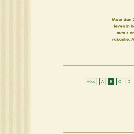
Meer dan 2
leven in h
auto’s e
vakantie. M
Alles
A
B
C
D