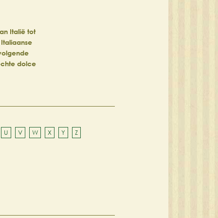
 Italië tot
 Italiaanse
 volgende
 échte dolce
U
V
W
X
Y
Z