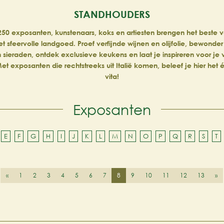
STANDHOUDERS
50 exposanten, kunstenaars, koks en artiesten brengen het beste van
et sfeervolle landgoed. Proef verfijnde wijnen en olijfolie, bewonder
n sieraden, ontdek exclusieve keukens en laat je inspireren voor je
et exposanten die rechtstreeks uit Italië komen, beleef je hier het
vita!
Exposanten
E
F
G
H
I
J
K
L
M
N
O
P
Q
R
S
T
«
1
2
3
4
5
6
7
8
9
10
11
12
13
»