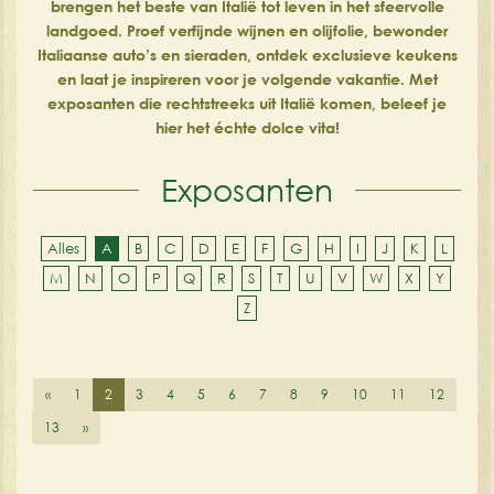
brengen het beste van Italië tot leven in het sfeervolle
landgoed. Proef verfijnde wijnen en olijfolie, bewonder
Italiaanse auto’s en sieraden, ontdek exclusieve keukens
en laat je inspireren voor je volgende vakantie. Met
exposanten die rechtstreeks uit Italië komen, beleef je
hier het échte dolce vita!
Exposanten
Alles
A
B
C
D
E
F
G
H
I
J
K
L
M
N
O
P
Q
R
S
T
U
V
W
X
Y
Z
«
1
2
3
4
5
6
7
8
9
10
11
12
13
»