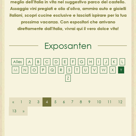
meglio dell'Italia in vita nel suggestivo parco del castello.
Assaggia vini pregiati e olio d'oliva, ammira auto e gioielli
italiani, scopri cucine esclusive e lasciati ispirare per la tua
prossima vacanza. Con espositori che arrivano
direttamente dall'Italia, vivrai qui il vero dolce vita!
Exposanten
Alles
A
B
C
D
E
F
G
H
I
J
K
L
M
N
O
P
Q
R
S
T
U
V
W
X
Y
Z
«
1
2
3
4
5
6
7
8
9
10
11
12
13
»