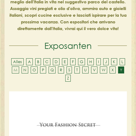
meglio dell'Italia in vita nel suggestivo parco del castello.
Assaggia vini pregiati e olio d'oliva, ammira auto e gioielli
italiani, scopri cucine esclusive e lasciati ispirare per la tua
prossima vacanza. Con espositori che arrivano
direttamente dall'Italia, vivrai qui il vero dolce vita!
Exposanten
Alles
A
B
C
D
E
F
G
H
I
J
K
L
M
N
O
P
Q
R
S
T
U
V
W
X
Y
Z