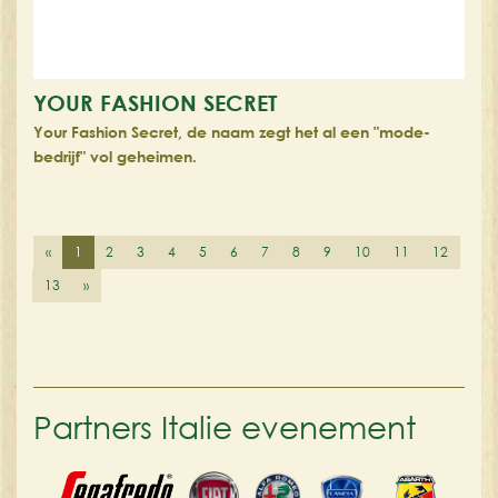
YOUR FASHION SECRET
Your Fashion Secret, de naam zegt het al een "mode-
bedrijf" vol geheimen.
«
1
2
3
4
5
6
7
8
9
10
11
12
13
»
Partners Italie evenement