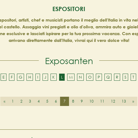
ESPOSITORI
spositori, artisti, chef e musicisti portano il meglio dell'Italia in vita n
 castello. Assaggia vini pregiati e olio d'oliva, ammira auto e gioielli
ne esclusive e lasciati ispirare per la tua prossima vacanza. Con es
arrivano direttamente dall'Italia, vivrai qui il vero dolce vita!
Exposanten
E
F
G
H
I
J
K
L
M
N
O
P
Q
R
S
T
«
1
2
3
4
5
6
7
8
9
10
11
12
13
»