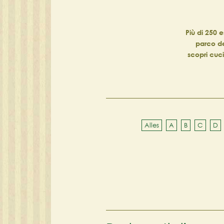
Più di 250 e
parco del
scopri cuci
Alles
A
B
C
D