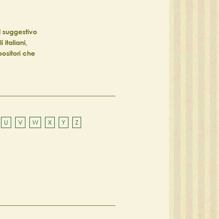
el suggestivo
 italiani,
positori che
U
V
W
X
Y
Z