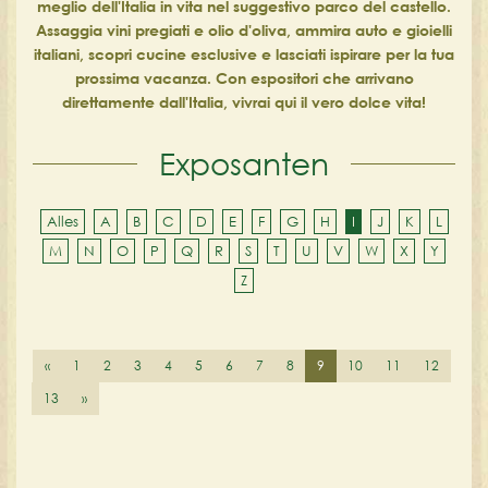
meglio dell'Italia in vita nel suggestivo parco del castello.
Assaggia vini pregiati e olio d'oliva, ammira auto e gioielli
italiani, scopri cucine esclusive e lasciati ispirare per la tua
prossima vacanza. Con espositori che arrivano
direttamente dall'Italia, vivrai qui il vero dolce vita!
Exposanten
Alles
A
B
C
D
E
F
G
H
I
J
K
L
M
N
O
P
Q
R
S
T
U
V
W
X
Y
Z
«
1
2
3
4
5
6
7
8
9
10
11
12
13
»