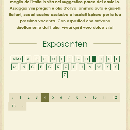
meglio dell'Italia in vita nel suggestivo parco del castello.
Assaggia vini pregiati e olio d'oliva, ammira auto e gioielli
italiani, scopri cucine esclusive e lasciati ispirare per la tua
prossima vacanza. Con espositori che arrivano
direttamente dall'Italia, vivrai qui il vero dolce vita!
Exposanten
Alles
A
B
C
D
E
F
G
H
I
J
K
L
M
N
O
P
Q
R
S
T
U
V
W
X
Y
Z
«
1
2
3
4
5
6
7
8
9
10
11
12
13
»