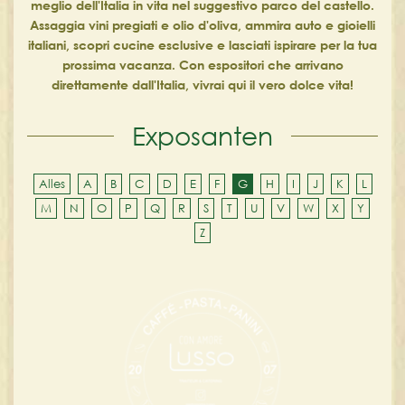
meglio dell'Italia in vita nel suggestivo parco del castello.
Assaggia vini pregiati e olio d'oliva, ammira auto e gioielli
italiani, scopri cucine esclusive e lasciati ispirare per la tua
prossima vacanza. Con espositori che arrivano
direttamente dall'Italia, vivrai qui il vero dolce vita!
Exposanten
Alles
A
B
C
D
E
F
G
H
I
J
K
L
M
N
O
P
Q
R
S
T
U
V
W
X
Y
Z