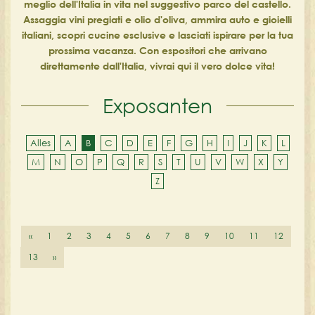
meglio dell'Italia in vita nel suggestivo parco del castello.
Assaggia vini pregiati e olio d'oliva, ammira auto e gioielli
italiani, scopri cucine esclusive e lasciati ispirare per la tua
prossima vacanza. Con espositori che arrivano
direttamente dall'Italia, vivrai qui il vero dolce vita!
Exposanten
Alles
A
B
C
D
E
F
G
H
I
J
K
L
M
N
O
P
Q
R
S
T
U
V
W
X
Y
Z
«
1
2
3
4
5
6
7
8
9
10
11
12
13
»