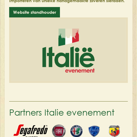
Importeren van unieke handgemaakte zilveren sieraden.
Website standhouder
Partners Italie evenement