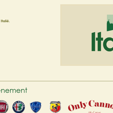
talië.
venement