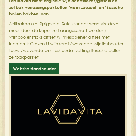
LaVidaVita biedt originele wijn accessoires/giftsets en
zelfbak verrassingspakketten ‘vis in zeezout’ en ‘Bossche
bollen bakken’ aan.
Zelfbakpakket Spigola al Sale (zonder verse vis, deze
moet door de koper zelf aangeschaft worden)
Wijncooler sticks giftset Wijnflesopener giftset met
luchtdruk Glazen U wijnkaraf Zwevende wijnfleshouder
touw Zwevende wijnfleshouder ketting Bossche bollen
zelfbakpakket.
Website standhouder