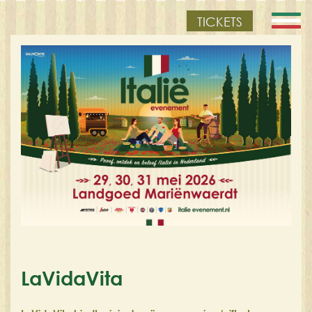
TICKETS
LaVidaVita