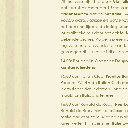
28 mei verschijnt het boek
Via Itali
Volkskrantcorrespondent Rosa van
presenteert ze dat op het Italië 
voorbij pizza, maffiosi en dolce vit
het boek en tijdens de lezing nee
journalistieke reis door het echte It
bekende clichés. Volgens presenta
legt ze scherp en zonder romantiek
gevangen zit tussen zelfkritiek en 
14.00: Boudewijn Goossens:
De gro
kunstgeschiedenis
.
15.00 uur: Italian Club:
Proefles Ita
Piacere! Wij zijn de Italian Club m
leersysteem dat iedereen, jong en 
maakt om Italiaans te leren
16.00 uur
:
Ronald de Rooy:
Huis ko
Ronald de Rooy van ItaliaCasa is a
makelaar voor Italië. Met de ervar
jaren vertelt hij tijdens het Italië