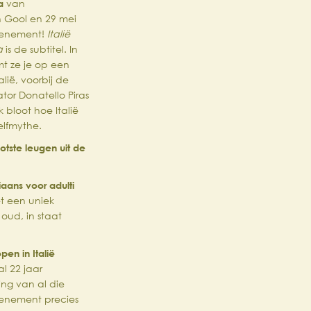
a
van
 Gool en 29 mei
Evenement!
Italië
a
is de subtitel. In
mt ze je op een
alië, voorbij de
tor Donatello Piras
 bloot hoe Italië
zelfmythe.
otste leugen uit de
liaans voor adulti
et een uniek
oud, in staat
pen in Italië
l 22 jaar
ing van al die
 Evenement precies