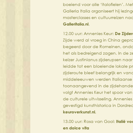
boeiend voor alle ‘italofielen’. Met 
Galleria Italia organiseert hij lezi
masterclasses en cultuurreizen naar
Galleritalia.nl
.
12.00 uur: Annenies Keur:
De Zijdero
Zijde werd al vroeg in China gep
begeerd door de Romeinen, ond
het als bedreigend zagen. In de 
keizer Justinianus zijderupsen naa
leidde tot een bloeiende lokale p
zijderoute bleef belangrijk en van
middeleeuwen werden Italiaanse
toonaangevend in de zijdehandel.
volgt Annenies Keur het spoor van
de culturele uitwisseling. Annenies K
gevestigd kunsthistorica in Dordre
keuroverkunst.nl.
13.00 uur: Rosa van Gool:
Italië vo
en dolce vita