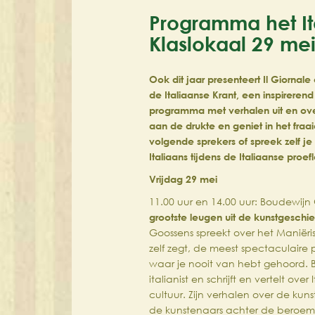
Programma het It
Klaslokaal 29 me
Ook dit jaar presenteert Il Giornale
de Italiaanse Krant, een inspirerend
programma met verhalen uit en over
aan de drukte en geniet in het fraa
volgende sprekers of spreek zelf je
Italiaans tijdens de Italiaanse proef
Vrijdag 29 mei
11.00 uur en 14.00 uur: Boudewijn
grootste leugen uit de kunstgeschi
Goossens spreekt over het Maniërism
zelf zegt, de meest spectaculaire 
waar je nooit van hebt gehoord. B
italianist en schrijft en vertelt over
cultuur. Zijn verhalen over de kun
de kunstenaars achter de beroem