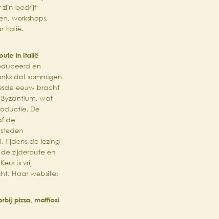
zijn bedrijf
ngen, workshops,
 Italië.
ute in Italië
roduceerd en
anks dat sommigen
zesde eeuw bracht
r Byzantium, wat
roductie. De
af de
 steden
 Tijdens de lezing
 de zijderoute en
eur is vrij
cht. Haar website:
orbij pizza, maffiosi