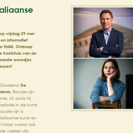
aliaanse
i
 op vrijdag 29 mei
 en informatief
 Italië. Ontsnap
ie koetshuis van de
 eerste woordjes
lessen!
 Goossens:
De
edenis
. Boudewijn
e, of, zoals hij
periode in de kunst
oudewijn is
 Italiaanse kunst en
st maar vooral ook
de werken zijn