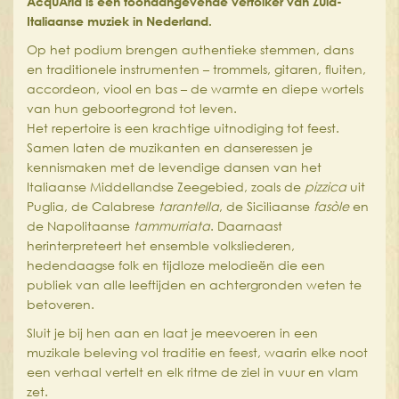
AcquAria
is een toonaangevende vertolker van Zuid-
Italiaanse muziek in Nederland.
Op het podium brengen authentieke stemmen, dans
en traditionele instrumenten – trommels, gitaren, fluiten,
accordeon, viool en bas – de warmte en diepe wortels
van hun geboortegrond tot leven.
Het repertoire is een krachtige uitnodiging tot feest.
Samen laten de muzikanten en danseressen je
kennismaken met de levendige dansen van het
Italiaanse Middellandse Zeegebied, zoals de
pizzica
uit
Puglia, de Calabrese
tarantella
, de Siciliaanse
fasòle
en
de Napolitaanse
tammurriata
. Daarnaast
herinterpreteert het ensemble volksliederen,
hedendaagse folk en tijdloze melodieën die een
publiek van alle leeftijden en achtergronden weten te
betoveren.
Sluit je bij hen aan en laat je meevoeren in een
muzikale beleving vol traditie en feest, waarin elke noot
een verhaal vertelt en elk ritme de ziel in vuur en vlam
zet.