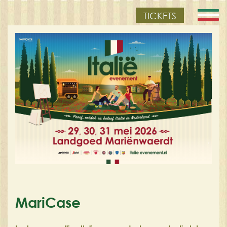
TICKETS
MariCase