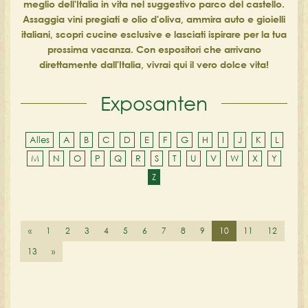
meglio dell'Italia in vita nel suggestivo parco del castello.
Assaggia vini pregiati e olio d'oliva, ammira auto e gioielli
italiani, scopri cucine esclusive e lasciati ispirare per la tua
prossima vacanza. Con espositori che arrivano
direttamente dall'Italia, vivrai qui il vero dolce vita!
Exposanten
Alles
A
B
C
D
E
F
G
H
I
J
K
L
M
N
O
P
Q
R
S
T
U
V
W
X
Y
Z
«
1
2
3
4
5
6
7
8
9
10
11
12
13
»