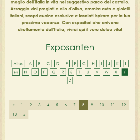
meglio dell'Italia in vita nel suggestivo parco del castello.
Assaggia vini pregiati e olio d'oliva, ammira auto e gioielli
italiani, scopri cucine esclusive e lasciati ispirare per la tua
prossima vacanza. Con espositori che arrivano
direttamente dall'Italia, vivrai qui il vero dolce vita!
Exposanten
Alles
A
B
C
D
E
F
G
H
I
J
K
L
M
N
O
P
Q
R
S
T
U
V
W
X
Y
Z
«
1
2
3
4
5
6
7
8
9
10
11
12
13
»