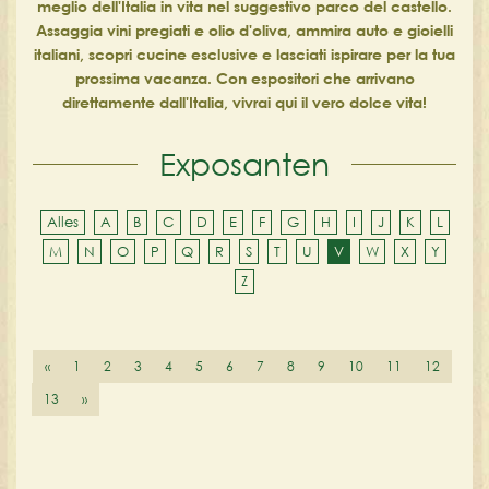
meglio dell'Italia in vita nel suggestivo parco del castello.
Assaggia vini pregiati e olio d'oliva, ammira auto e gioielli
italiani, scopri cucine esclusive e lasciati ispirare per la tua
prossima vacanza. Con espositori che arrivano
direttamente dall'Italia, vivrai qui il vero dolce vita!
Exposanten
Alles
A
B
C
D
E
F
G
H
I
J
K
L
M
N
O
P
Q
R
S
T
U
V
W
X
Y
Z
«
1
2
3
4
5
6
7
8
9
10
11
12
13
»