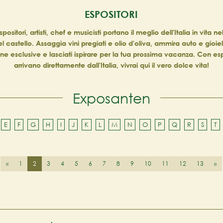
ESPOSITORI
spositori, artisti, chef e musicisti portano il meglio dell'Italia in vita n
 castello. Assaggia vini pregiati e olio d'oliva, ammira auto e gioielli
ne esclusive e lasciati ispirare per la tua prossima vacanza. Con es
arrivano direttamente dall'Italia, vivrai qui il vero dolce vita!
Exposanten
E
F
G
H
I
J
K
L
M
N
O
P
Q
R
S
T
«
1
2
3
4
5
6
7
8
9
10
11
12
13
»