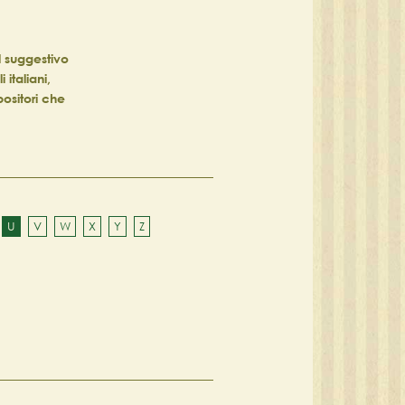
el suggestivo
 italiani,
positori che
U
V
W
X
Y
Z