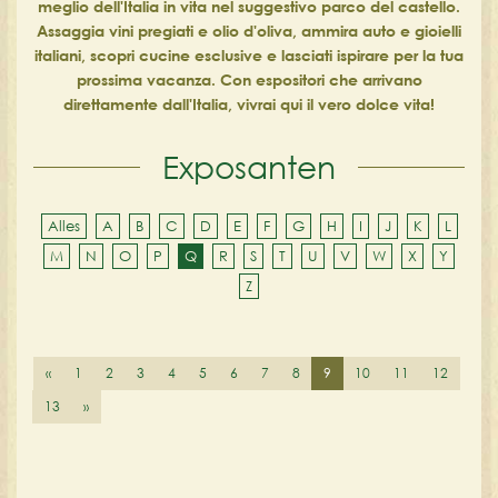
meglio dell'Italia in vita nel suggestivo parco del castello.
Assaggia vini pregiati e olio d'oliva, ammira auto e gioielli
italiani, scopri cucine esclusive e lasciati ispirare per la tua
prossima vacanza. Con espositori che arrivano
direttamente dall'Italia, vivrai qui il vero dolce vita!
Exposanten
Alles
A
B
C
D
E
F
G
H
I
J
K
L
M
N
O
P
Q
R
S
T
U
V
W
X
Y
Z
«
1
2
3
4
5
6
7
8
9
10
11
12
13
»