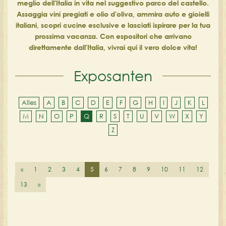
meglio dell'Italia in vita nel suggestivo parco del castello.
Assaggia vini pregiati e olio d'oliva, ammira auto e gioielli
italiani, scopri cucine esclusive e lasciati ispirare per la tua
prossima vacanza. Con espositori che arrivano
direttamente dall'Italia, vivrai qui il vero dolce vita!
Exposanten
Alles
A
B
C
D
E
F
G
H
I
J
K
L
M
N
O
P
Q
R
S
T
U
V
W
X
Y
Z
«
1
2
3
4
5
6
7
8
9
10
11
12
13
»