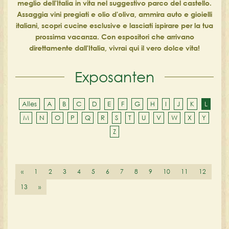
meglio dell'Italia in vita nel suggestivo parco del castello.
Assaggia vini pregiati e olio d'oliva, ammira auto e gioielli
italiani, scopri cucine esclusive e lasciati ispirare per la tua
prossima vacanza. Con espositori che arrivano
direttamente dall'Italia, vivrai qui il vero dolce vita!
Exposanten
Alles
A
B
C
D
E
F
G
H
I
J
K
L
M
N
O
P
Q
R
S
T
U
V
W
X
Y
Z
«
1
2
3
4
5
6
7
8
9
10
11
12
13
»