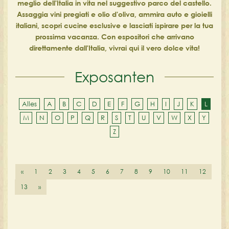
meglio dell'Italia in vita nel suggestivo parco del castello.
Assaggia vini pregiati e olio d'oliva, ammira auto e gioielli
italiani, scopri cucine esclusive e lasciati ispirare per la tua
prossima vacanza. Con espositori che arrivano
direttamente dall'Italia, vivrai qui il vero dolce vita!
Exposanten
Alles
A
B
C
D
E
F
G
H
I
J
K
L
M
N
O
P
Q
R
S
T
U
V
W
X
Y
Z
«
1
2
3
4
5
6
7
8
9
10
11
12
13
»