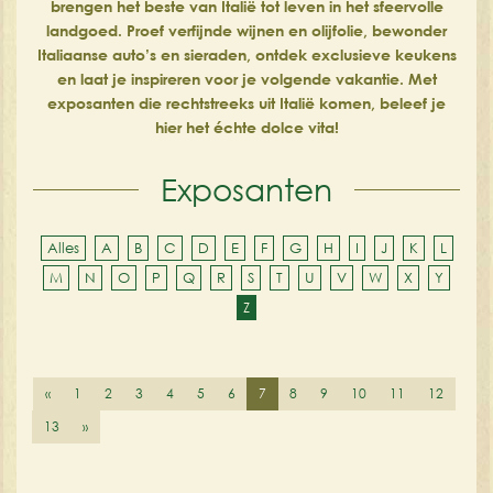
brengen het beste van Italië tot leven in het sfeervolle
landgoed. Proef verfijnde wijnen en olijfolie, bewonder
Italiaanse auto’s en sieraden, ontdek exclusieve keukens
en laat je inspireren voor je volgende vakantie. Met
exposanten die rechtstreeks uit Italië komen, beleef je
hier het échte dolce vita!
Exposanten
Alles
A
B
C
D
E
F
G
H
I
J
K
L
M
N
O
P
Q
R
S
T
U
V
W
X
Y
Z
«
1
2
3
4
5
6
7
8
9
10
11
12
13
»