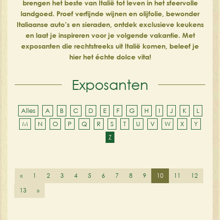
brengen het beste van Italië tot leven in het sfeervolle
landgoed. Proef verfijnde wijnen en olijfolie, bewonder
Italiaanse auto’s en sieraden, ontdek exclusieve keukens
en laat je inspireren voor je volgende vakantie. Met
exposanten die rechtstreeks uit Italië komen, beleef je
hier het échte dolce vita!
Exposanten
Alles
A
B
C
D
E
F
G
H
I
J
K
L
M
N
O
P
Q
R
S
T
U
V
W
X
Y
Z
«
1
2
3
4
5
6
7
8
9
10
11
12
13
»