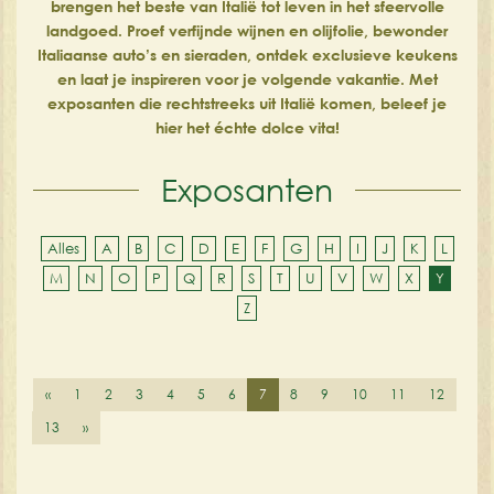
brengen het beste van Italië tot leven in het sfeervolle
landgoed. Proef verfijnde wijnen en olijfolie, bewonder
Italiaanse auto’s en sieraden, ontdek exclusieve keukens
en laat je inspireren voor je volgende vakantie. Met
exposanten die rechtstreeks uit Italië komen, beleef je
hier het échte dolce vita!
Exposanten
Alles
A
B
C
D
E
F
G
H
I
J
K
L
M
N
O
P
Q
R
S
T
U
V
W
X
Y
Z
«
1
2
3
4
5
6
7
8
9
10
11
12
13
»