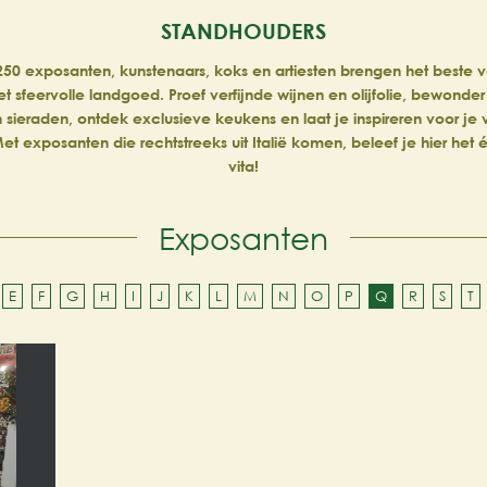
STANDHOUDERS
50 exposanten, kunstenaars, koks en artiesten brengen het beste van
et sfeervolle landgoed. Proef verfijnde wijnen en olijfolie, bewonder
n sieraden, ontdek exclusieve keukens en laat je inspireren voor je
et exposanten die rechtstreeks uit Italië komen, beleef je hier het
vita!
Exposanten
E
F
G
H
I
J
K
L
M
N
O
P
Q
R
S
T