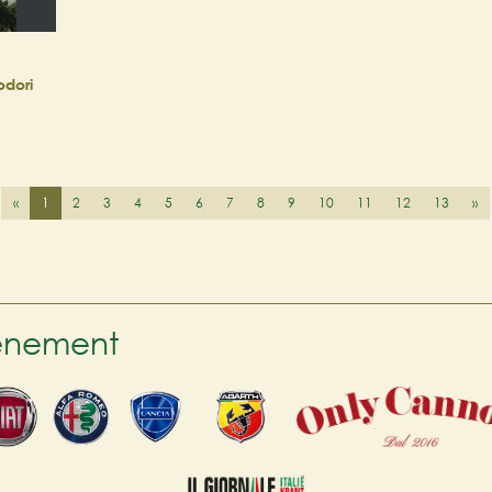
odori
«
1
2
3
4
5
6
7
8
9
10
11
12
13
»
venement