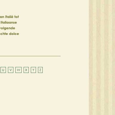
 Italië tot
 Italiaanse
 volgende
 échte dolce
U
V
W
X
Y
Z