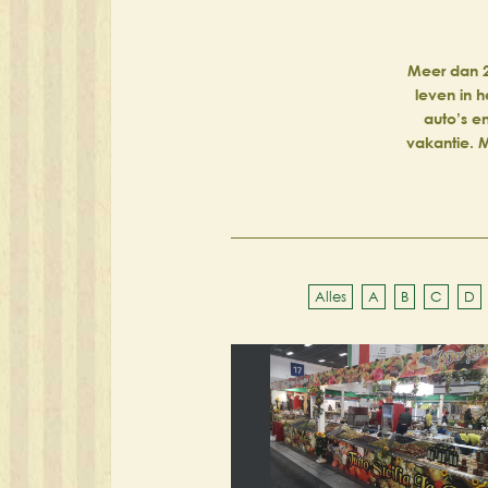
Meer dan 2
leven in h
auto’s e
vakantie. M
Alles
A
B
C
D