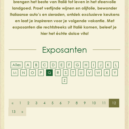
brengen het beste van Italië tot leven in het sfeervolle
landgoed. Proef verfijnde wijnen en olijfolie, bewonder
Italiaanse auto’s en sieraden, ontdek exclusieve keukens
en laat je inspireren voor je volgende vakantie. Met
exposanten die rechtstreeks uit Italië komen, beleef je
hier het échte dolce vita!
Exposanten
Alles
A
B
C
D
E
F
G
H
I
J
K
L
M
N
O
P
Q
R
S
T
U
V
W
X
Y
Z
«
1
2
3
4
5
6
7
8
9
10
11
12
13
»